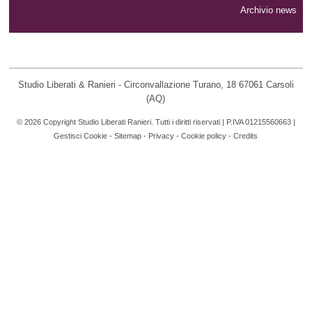
Archivio news
Studio Liberati & Ranieri - Circonvallazione Turano, 18 67061 Carsoli
(AQ)
© 2026 Copyright Studio Liberati Ranieri. Tutti i diritti riservati | P.IVA 01215560663 |
Gestisci Cookie
-
Sitemap
-
Privacy
-
Cookie policy
-
Credits