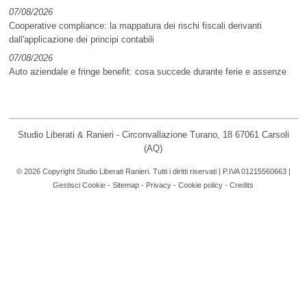
07/08/2026
Cooperative compliance: la mappatura dei rischi fiscali derivanti
dall'applicazione dei principi contabili
07/08/2026
Auto aziendale e fringe benefit: cosa succede durante ferie e assenze
Studio Liberati & Ranieri - Circonvallazione Turano, 18 67061 Carsoli
(AQ)
© 2026 Copyright Studio Liberati Ranieri. Tutti i diritti riservati | P.IVA 01215560663 |
Gestisci Cookie
-
Sitemap
-
Privacy
-
Cookie policy
-
Credits