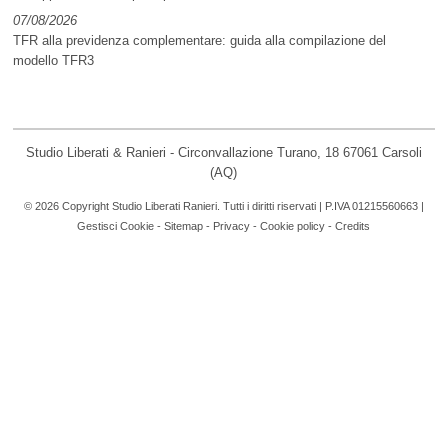
07/08/2026
TFR alla previdenza complementare: guida alla compilazione del
modello TFR3
Studio Liberati & Ranieri - Circonvallazione Turano, 18 67061 Carsoli
(AQ)
© 2026 Copyright Studio Liberati Ranieri. Tutti i diritti riservati | P.IVA 01215560663 |
Gestisci Cookie
-
Sitemap
-
Privacy
-
Cookie policy
-
Credits