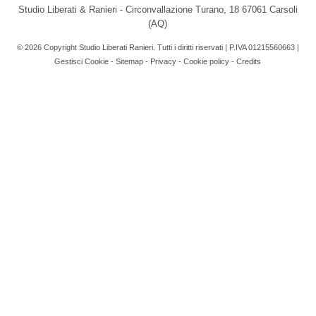
Studio Liberati & Ranieri - Circonvallazione Turano, 18 67061 Carsoli
(AQ)
© 2026 Copyright Studio Liberati Ranieri. Tutti i diritti riservati | P.IVA 01215560663 |
Gestisci Cookie
-
Sitemap
-
Privacy
-
Cookie policy
-
Credits