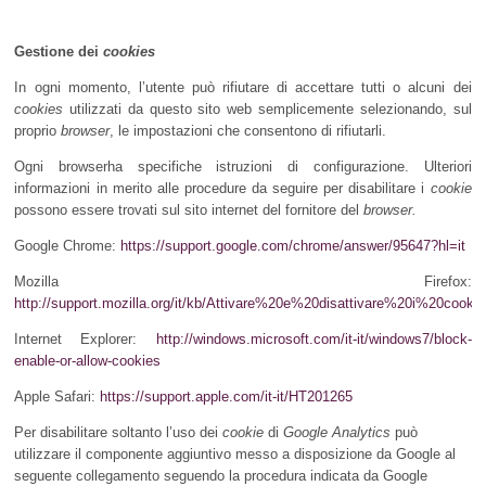
Gestione dei
cookies
In ogni momento, l’utente può rifiutare di accettare tutti o alcuni dei
cookies
utilizzati da questo sito web semplicemente selezionando, sul
proprio
browser
, le impostazioni che consentono di rifiutarli.
Ogni browserha specifiche istruzioni di configurazione. Ulteriori
informazioni in merito alle procedure da seguire per disabilitare i
cookie
possono essere trovati sul sito internet del fornitore del
browser.
Google Chrome:
https://support.google.com/chrome/answer/95647?hl=it
Mozilla Firefox:
http://support.mozilla.org/it/kb/Attivare%20e%20disattivare%20i%20cookie
Internet Explorer:
http://windows.microsoft.com/it-it/windows7/block-
enable-or-allow-cookies
Apple Safari:
https://support.apple.com/it-it/HT201265
Per disabilitare soltanto l’uso dei
cookie
di
Google Analytics
può
utilizzare il componente aggiuntivo messo a disposizione da Google al
seguente collegamento seguendo la procedura
indicata da Google