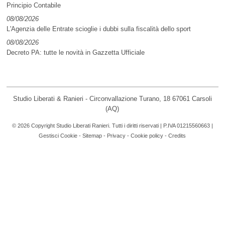
Principio Contabile
08/08/2026
L'Agenzia delle Entrate scioglie i dubbi sulla fiscalità dello sport
08/08/2026
Decreto PA: tutte le novità in Gazzetta Ufficiale
Studio Liberati & Ranieri - Circonvallazione Turano, 18 67061 Carsoli
(AQ)
© 2026 Copyright Studio Liberati Ranieri. Tutti i diritti riservati | P.IVA 01215560663 |
Gestisci Cookie
-
Sitemap
-
Privacy
-
Cookie policy
-
Credits